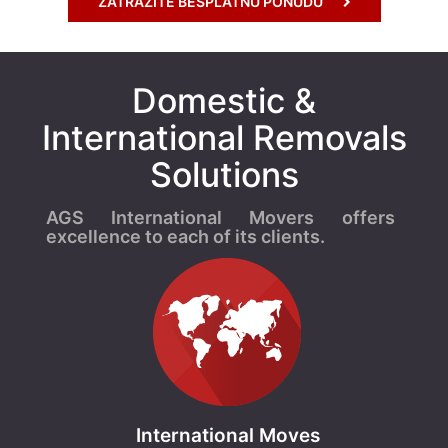
ZATRAŽITE BESPLATNU PONUDU
0
5
1
9
Domestic &
International Removals
V
u
Solutions
k
o
AGS International Movers offers
m
excellence to each of its clients.
e
r
i
c
k
a
1
5
.
International Moves
V