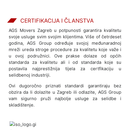
T
E
N
CERTIFIKACIJA I ČLANSTVA
A
S
AGS Movers Zagreb u potpunosti garantira kvalitetu
svoje usluge svim svojim klijentima. Više of četrdeset
godina, AGS Group određuje svojoj međunaradnoj
mreži ureda stroge procedure za kvalitetu koje važe i
u ovoj podružnici. Ove prakse dolaze od općih
standarda za kvalitetu ali i od standarda koje su
postavila najprestižnija tijela za certfikaciju u
selidbenoj industriji.
Ovi dugoročno priznati standardi garantiraju bez
obzira da li dolazite u Zagreb ili odlazite, AGS Group
vam sigurno pruži najbolje usluge za selidbe i
skladištenje.