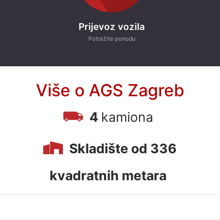
Prijevoz vozila
Potražite ponudu
Više o AGS Zagreb
K
4
kamiona
O
N
T
Skladište od 336
A
K
T
kvadratnih metara
I
R
A
J