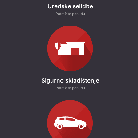
Uredske selidbe
i
c
Potražite ponudu
i
k
o
j
e
g
o
v
o
Sigurno skladištenje
r
i
Potražite ponudu
m
o
: