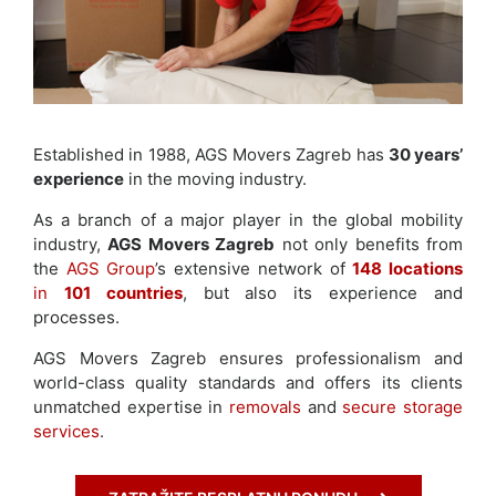
i
a
n
a
S
A
Established in 1988, AGS Movers Zagreb has
30 years’
B
experience
in the moving industry.
L
J
As a branch of a major player in the global mobility
A
industry,
AGS Movers Zagreb
not only benefits from
K
the
AGS Group
’s extensive network of
148 locations
in
101 countries
, but also its experience and
+
processes.
3
8
AGS Movers Zagreb ensures professionalism and
5
world-class quality standards and offers its clients
1
unmatched expertise in
removals
and
secure storage
3
services
.
3
0