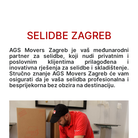
A
G
R
E
SELIDBE ZAGREB
B
AGS Movers Zagreb je vaš međunarodni
partner za selidbe, koji nudi privatnim i
D
poslovnim klijentima prilagođena i
i
inovativna rješenja za selidbe i skladištenje.
r
Stručno znanje AGS Movers Zagreb će vam
osigurati da je vaša selidba profesionalna i
e
besprijekorna bez obzira na destinaciju.
k
t
o
r
:
A
d
r